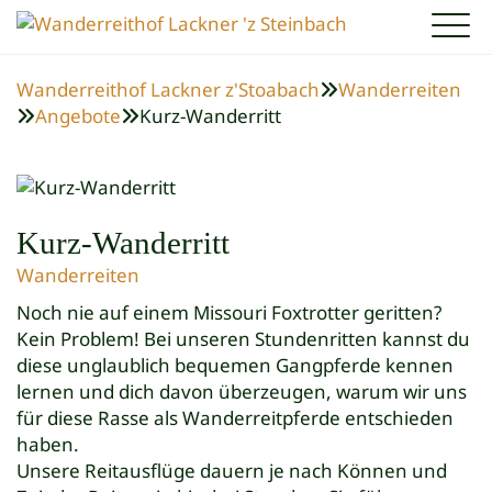
Missouri Foxtrotter
Wanderreiten
Wanderreithof Lackner z'Stoabach
Wanderreiten

Zur Rasse
Ferienhaus
Angebote
Kurz-Wanderritt
Angebote


Unsere Pferde
Granitpilgern
Unsere Zimmer
Reiterliches Können
Buchungsanfrage
Haltung & Ausrüstung
Aktivurlaub
Kontakt
Reiterstüberl
Urlaub mit dem Hund
Kontakt und Anfahrt
Kurz-Wanderritt
Wanderreiten
Noch nie auf einem Missouri Foxtrotter geritten?
Kein Problem! Bei unseren Stundenritten kannst du
diese unglaublich bequemen Gangpferde kennen
lernen und dich davon überzeugen, warum wir uns
für diese Rasse als Wanderreitpferde entschieden
haben.
Unsere Reitausflüge dauern je nach Können und