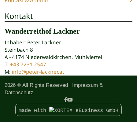
Kontakt & Anfahrt
Kontakt
Wanderreithof Lackner
Inhaber: Peter Lackner
Steinbach 8
A - 4174 Niederwaldkirchen, Mühlviertel
T:
+43 7231 2547
M:
info@peter-lackner.at
2026 © All Rights Reserved
Impressum &
Datenschutz
made with